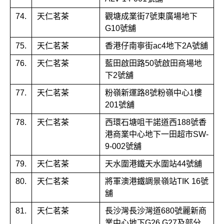
74.
天仁茗茶
觀塘成業街7號東廣場地下
G10號舖
75.
天仁茗茶
香港仔南寧街ac4地下2A號舖
76.
天仁茗茶
藍田啟田路50號啟田商場地
下2號舖
77.
天仁茗茶
粉嶺新運路8號粉嶺中心1樓
201號舖
78.
天仁茗茶
西環石塘咀干諾道西188號香
港商業中心地下一田超市SW-
9-002號舖
79.
天仁茗茶
天水圍港鐵天水圍站44號舖
80.
天仁茗茶
將軍澳港鐵調景嶺站TIK 16號
舖
81.
天仁茗茶
長沙灣長沙灣道680號麗新商
業中心地下G26,G27及部分