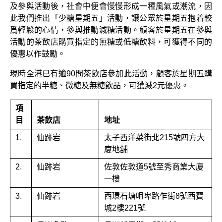
及參與活動後，社會中便會慢慢形成一種風氣或潮流，因
此我們推出「少糖星期五」活動，讓公眾於星期五抱着較
爲輕鬆的心情，參與推動減糖活動。顧客於星期五在參與
活動的茶飲店購買指定的無糖或低糖飲料，可獲得不同的
優惠以作鼓勵。
現時全港已有逾90間茶飲店參加此活動，顧客於星期五購
買指定的半糖、微糖及無糖飲品，可獲減2元優惠。
項
目
茶飲店
地址
1.
仙跡岩
太子西洋菜街北215號四方大
廈地舖
2.
仙跡岩
佐敦佐敦道5號至秀商業大廈
一樓
3.
仙跡岩
西環石塘咀卑路乍街8號西寶
城2樓221號