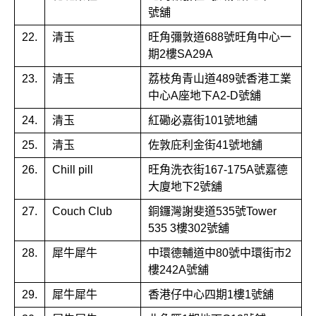
號舖
22.
清玉
旺角彌敦道688號旺角中心一
期2樓SA29A
23.
清玉
荔枝角青山道489號香港工業
中心A座地下A2-D號舖
24.
清玉
紅磡必嘉街101號地舖
25.
清玉
佐敦庇利金街41號地舖
26.
Chill pill
旺角洗衣街167-175A號嘉德
大廈地下2號舖
27.
Couch Club
銅鑼灣謝斐道535號Tower
535 3樓302號舖
28.
犀牛犀牛
中環德輔道中80號中環街市2
樓242A號舖
29.
犀牛犀牛
香港仔中心四期1樓1號舖