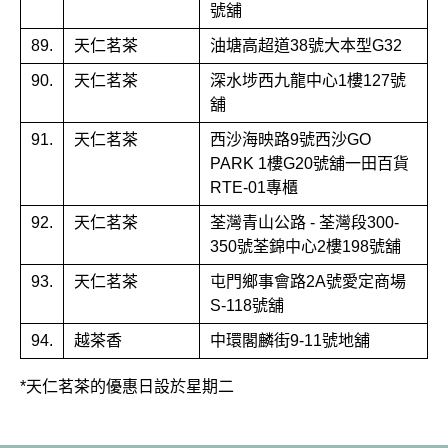
號舖
89.
天仁茗茶
油塘高超道38號大本型G32
90.
天仁茗茶
深水埗西九龍中心1樓127號
舖
91.
天仁茗茶
西沙海映路9號西沙GO
PARK 1樓G20號舖一田百貨
RTE-01專櫃
92.
天仁茗茶
荃灣青山公路 - 荃灣段300-
350號荃錦中心2樓198號舖
93.
天仁茗茶
屯門鄉事會路2A號愛定商場
S-118號舖
94.
越茶香
中環閣麟街9-11號地舖
*天仁茗茶的優惠日設於星期二