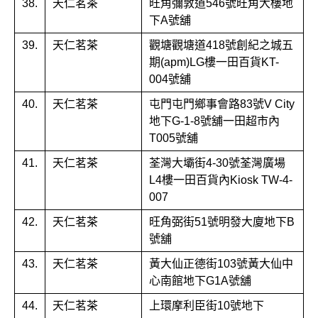
38.
天仁茗茶
旺角彌敦道546號旺角大樓地
下A號舖
39.
天仁茗茶
觀塘觀塘道418號創紀之城五
期(apm)LG樓一田百貨KT-
004號舖
40.
天仁茗茶
屯門屯門鄉事會路83號V City
地下G-1-8號舖一田超市內
T005號舖
41.
天仁茗茶
荃灣大壩街4-30號荃灣廣場
L4樓一田百貨內Kiosk TW-4-
007
42.
天仁茗茶
旺角弼街51號明發大廈地下B
號舖
43.
天仁茗茶
黃大仙正德街103號黃大仙中
心南館地下G1A號舖
44.
天仁茗茶
上環摩利臣街10號地下