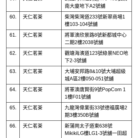
南大廈地下A2號舖
60.
天仁茗茶
柴灣柴灣道233號新翠商場1
樓103-104號舖
61.
天仁茗茶
將軍澳欣景路8號新都城中心
二期2樓2038號舖
62.
天仁茗茶
觀塘海濱道123號綠景NEO地
下2-3號舖
63.
天仁茗茶
大埔安邦路8&10號大埔超級
城A區2樓050-051號舖
64.
天仁茗茶
將軍澳唐賢街9號PopCorn 1
1樓F01號舖
65.
天仁茗茶
九龍灣偉業街33號德福廣場2
期3樓350B號舖
66.
天仁茗茶
新蒲崗太子道東638號
MikikiLG樓LG1-3號舖一田超