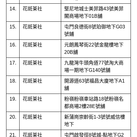
14.
花斑茶社
堅尼地城士美菲路43號美菲
閣商場地下01B舖
15.
花斑茶社
屯門良德街8號珀御地下G03
號鋪
16.
花斑茶社
元朗鳳琴街22號金龍樓地下
20B舖
17.
花斑茶社
九龍灣牛頭角道77號淘大商
場一期地下G140號舗
18.
花斑茶社
開源道63號福昌大廈地下A1
舖
19.
花斑茶社
粉嶺粉嶺車站路18號粉嶺名
都商場2樓28E號舖
20.
花斑茶社
新蒲崗崇齡街1-3號號威信樓
地下
21.
花斑茶社
屯門啟發徑8號城-點地下G2