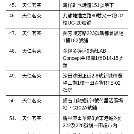
45.
天仁茗茶
灣仔軒尼詩道151號地下
46.
天仁茗茶
九龍塘達之路80號又一城UG
樓UG-20號舖
47.
天仁茗茶
葵芳興芳路223號新都會廣場
1樓182號舖
48.
天仁茗茶
金鐘金鐘道93號LAB
Concept金鐘廊1樓D14-15號
舖
49.
天仁茗茶
沙田沙田正街2-8號新城市廣
場三期1樓一田百貨RTE-02
號舖
50.
天仁茗茶
鑽石山龍蟠街3號荷里活廣場
地下G102A號舖
51.
天仁茗茶
將軍澳重華路8號東港城2樓
222及228號舖一田超市內