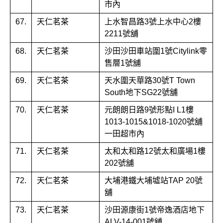
市內
67.
天仁茗茶
上水智昌路3號上水中心2樓
2211號舖
68.
天仁茗茶
沙田沙田車站圍1號Citylink零
售層1號舖
69.
天仁茗茶
天水圍天華路30號T Town
South地下SG22號舖
70.
天仁茗茶
元朗朗日路9號形點I L1樓
1013-1015&1018-1020號舖
一田超市內
71.
天仁茗茶
太和太和路12號太和廣場1樓
202號舖
72.
天仁茗茶
大埔港鐵大埔墟站TAP 20號
舖
73.
天仁茗茶
沙田源康街1號帝逸酒店地下
ALV-14-001號舖