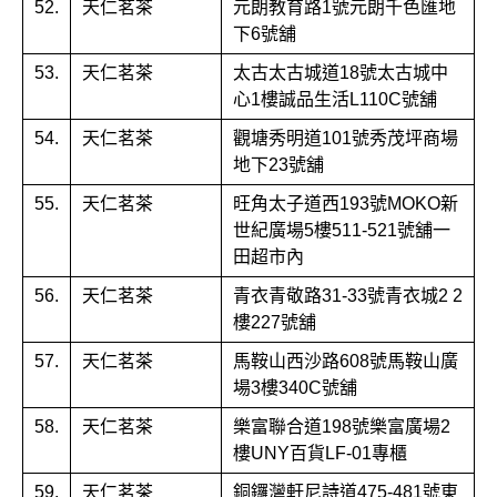
52.
天仁茗茶
元朗教育路1號元朗千色匯地
下6號舖
53.
天仁茗茶
太古太古城道18號太古城中
心1樓誠品生活L110C號舖
54.
天仁茗茶
觀塘秀明道101號秀茂坪商場
地下23號舖
55.
天仁茗茶
旺角太子道西193號MOKO新
世紀廣場5樓511-521號舖一
田超市內
56.
天仁茗茶
青衣青敬路31-33號青衣城2 2
樓227號舖
57.
天仁茗茶
馬鞍山西沙路608號馬鞍山廣
場3樓340C號舖
58.
天仁茗茶
樂富聯合道198號樂富廣場2
樓UNY百貨LF-01專櫃
59.
天仁茗茶
銅鑼灣軒尼詩道475-481號東