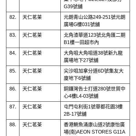
G39號舖
82.
天仁茗茶
元朗青山公路249-251號元朗
廣場G樓031號舖
83.
天仁茗茶
北角渣華道123號北角匯二期
B1樓一田超市內
84.
天仁茗茶
大角咀大角咀道38號新九龍
廣場地下27號舖
85.
天仁茗茶
尖沙咀加拿分道6D號集友大
廈地下6號舖
86.
天仁茗茶
銅鑼灣告士打道280號世貿中
心4樓L4-03號舖
87.
天仁茗茶
屯門屯利街1號華都花園3樓
2B-17號舖
88.
天仁茗茶
香港鰂魚涌康山道2號康怡廣
場(南)AEON STORES G11A