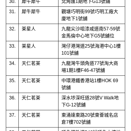
30.
犀牛犀牛
北角匯1期地下G13號鋪
31.
犀牛犀牛
觀塘巧明街99號巧明工廠大
廈地下1號舖
32.
茶星人
九龍尖沙咀漆咸道南57-59號
金馬倫中心地下G5號舖位
33.
茶星人
灣仔港灣道25號海港中心1樓
101號舖
34.
天仁茗茶
九龍灣牛頭角道77號淘大商
場1期1樓F46-47號舖
35.
天仁茗茶
中環港鐵香港站1樓HOK 69
號舖
36.
天仁茗茶
深水埗深旺道28號V Walk地
下G-12號舖
37.
天仁茗茶
東涌達東路20號東薈城名店
倉7樓702號舖