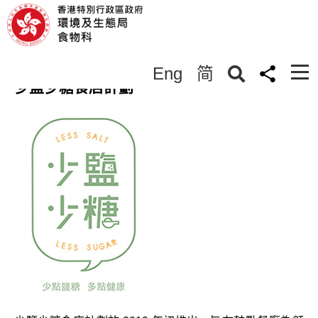
減低食物中鹽和糖含量
Eng
简
< 返回
少鹽少糖食店計劃