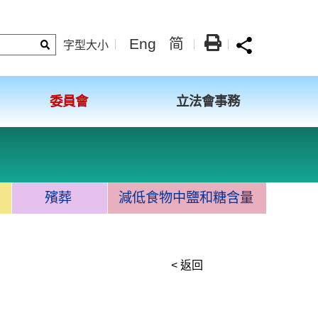
Eng
简
字型大小
委員會
立法會事務
殯葬
減低食物中鹽和糖含量
< 返回