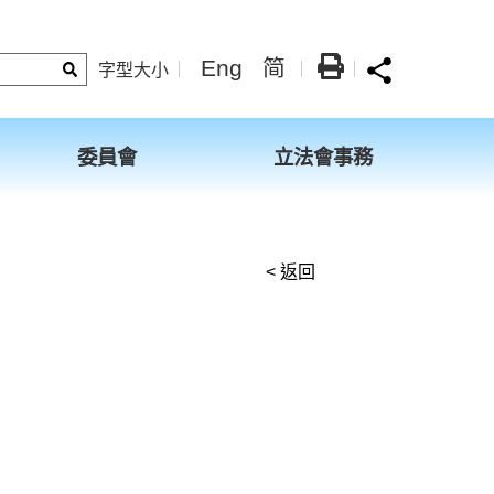
Eng
简
字型大小
委員會
立法會事務
< 返回