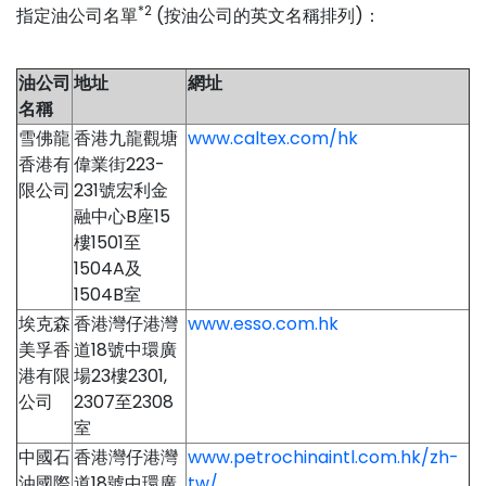
*2
指定油公司名單
(按油公司的英文名稱排列)：
油公司
地址
網址
名稱
雪佛龍
香港九龍觀塘
www.caltex.com/hk
香港有
偉業街223-
限公司
231號宏利金
融中心B座15
樓1501至
1504A及
1504B室
埃克森
香港灣仔港灣
www.esso.com.hk
美孚香
道18號中環廣
港有限
場23樓2301,
公司
2307至2308
室
中國石
香港灣仔港灣
www.petrochinaintl.com.hk/zh-
油國際
道18號中環廣
tw/