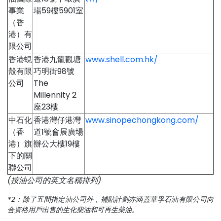
事業
場59樓5901室
（香
港）有
限公司
香港蜆
香港九龍觀塘
www.shell.com.hk/
殼有限
巧明街98號
公司
The
Millennity 2
座23樓
中石化
香港灣仔港灣
www.sinopechongkong.com/
（香
道1號會展廣場
港）旗
辦公大樓19樓
下的關
聯公司
(按油公司的英文名稱排列)
*2：除了五間指定油公司外，補貼計劃亦涵蓋華孚石油有限公司向