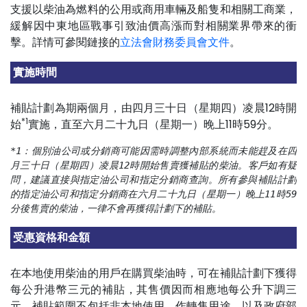
支援以柴油為燃料的公用或商用車輛及船隻和相關工商業，
緩解因中東地區戰事引致油價高漲而對相關業界帶來的衝
擊。詳情可參閱鏈接的
立法會財務委員會文件
。
實施時間
補貼計劃為期兩個月，由四月三十日（星期四）凌晨12時開
*1
始
實施，直至六月二十九日（星期一）晚上11時59分。
*1：個別油公司或分銷商可能因需時調整內部系統而未能趕及在四
月三十日（星期四）凌晨12時開始售賣獲補貼的柴油。客戶如有疑
問，建議直接與指定油公司和指定分銷商查詢。所有參與補貼計劃
的指定油公司和指定分銷商在六月二十九日（星期一）晚上11時59
分後售賣的柴油，一律不會再獲得計劃下的補貼。
受惠資格和金額
在本地使用柴油的用戶在購買柴油時，可在補貼計劃下獲得
每公升港幣三元的補貼，其售價因而相應地每公升下調三
元。補貼範圍不包括非本地使用、作轉售用途，以及政府部