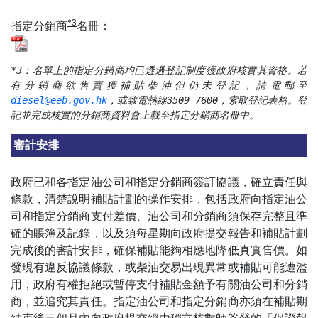
*3
指定分銷商
名冊
：
*3：名單上的指定分銷商均已透過登記制度獲政府核實其資格。若
有分銷商欲售賣獲補貼柴油但仍未登記，請電郵至
diesel@eeb.gov.hk
，或致電熱線3509 7600，索取登記表格。登
記並完成核實的分銷商資料會上載至指定分銷商名冊中。
審計安排
政府已和各指定油公司和指定分銷商簽訂協議，確立責任與
條款，清楚說明補貼計劃的操作安排，包括政府向指定油公
司和指定分銷商支付差價、油公司和分銷商須保存完整且準
確的賬簿及記錄，以及須每星期向政府提交報告和補貼計劃
完成後的審計安排，確保補貼能夠相應地降低真實售價。如
發現有違反協議條款，或柴油交易出現異常或補貼可能遭濫
用，政府有權拒絕或暫停支付補貼金額予有關油公司和分銷
商，並追究其責任。指定油公司和指定分銷商亦須在補貼期