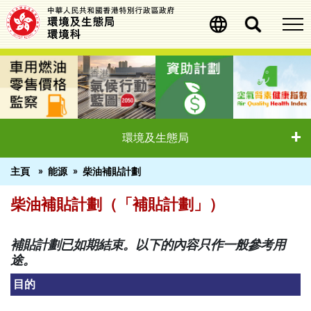
移
至
主
內
容
環境及生態局
主頁
能源
柴油補貼計劃
柴油補貼計劃（「補貼計劃」）
柴油補貼計劃（「補貼計劃」）
補貼計劃已如期結束。以下的內容只作一般參考用
途。
目的