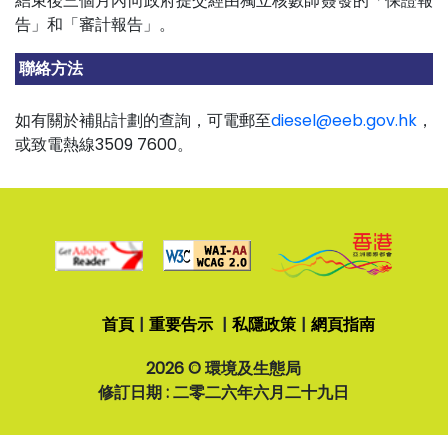
結束後三個月內向政府提交經由獨立核數師簽發的「保證報
告」和「審計報告」。
聯絡方法
如有關於補貼計劃的查詢，可電郵至
diesel@eeb.gov.hk
，
或致電熱線3509 7600。
二
零
二
六
首頁
重要告示
私隱政策
網頁指南
年
六
2026 © 環境及生態局
月
修訂日期 : 二零二六年六月二十九日
二
十
九