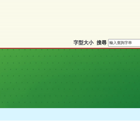
移
至
主
內
容
字型大小
搜尋