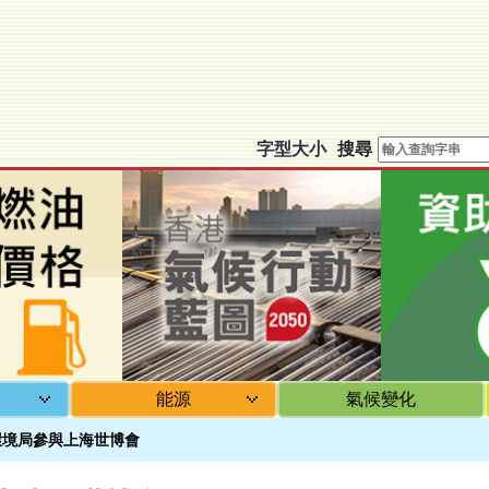
移
至
主
內
容
字型大小
搜尋
護
能源
氣候變化
環境局參與上海世博會