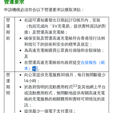
營運要求
申請機構必須符合以下營運要求以獲取津貼：
營
在認可通知書發出日期起計12個月內，安裝
運
（包括完成向「EV充電易」提供實時資訊的對
期
接）及營運高速充電樁；
前
確保安裝及營運高速充電樁符合香港現行法例
和指引下的技術和安全的標準及規定；
為高速充電樁購買公眾責任保險和全額保險；
及
在營運高速充電樁前向政府提交
合規報告（範
本）
。
營
向公眾提供充電服務30個月，每日無間斷最少
運
14小時；
註2
期
於政府指明的流動應用程式
及其他網上平台
間
或流動應用程式，無間斷地提供有關高速充電
樁的充電服務的相關費用和實時可用情況的資
訊；
提供最少一個電子支付選項；