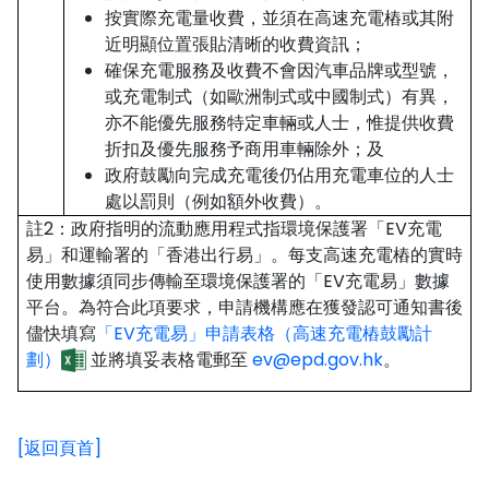
按實際充電量收費，並須在高速充電樁或其附
近明顯位置張貼清晰的收費資訊；
確保充電服務及收費不會因汽車品牌或型號，
或充電制式（如歐洲制式或中國制式）有異，
亦不能優先服務特定車輛或人士，惟提供收費
折扣及優先服務予商用車輛除外；及
政府鼓勵向完成充電後仍佔用充電車位的人士
處以罰則（例如額外收費）。
註2：政府指明的流動應用程式指環境保護署「EV充電
易」和運輸署的「香港出行易」。每支高速充電樁的實時
使用數據須同步傳輸至環境保護署的「EV充電易」數據
平台。為符合此項要求，申請機構應在獲發認可通知書後
儘快填寫
「EV充電易」申請表格（高速充電樁鼓勵計
劃）
並將填妥表格電郵至
ev@epd.gov.hk
。
[返回頁首]