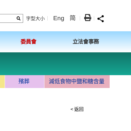
Eng
简
字型大小
委員會
立法會事務
殯葬
減低食物中鹽和糖含量
< 返回