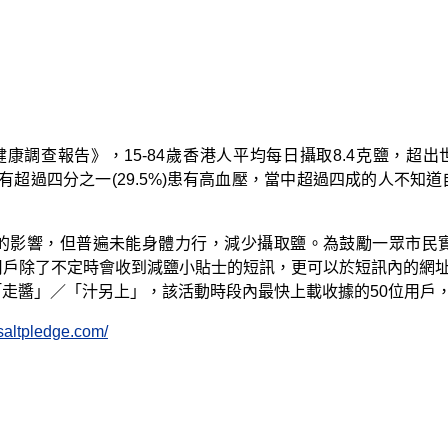
口健康調查報告》，15-84歲香港人平均每日攝取8.4克鹽，超
中，有超過四分之一(29.5%)患有高血壓，當中超過四成的人不
的影響，但普遍未能身體力行，減少攝取鹽。為鼓勵一眾市民
戶除了不定時會收到減鹽小貼士的短訊，更可以於短訊內的網址
走醬」／「汁另上」，該活動時段內最快上載收據的50位用戶，
saltpledge.com/